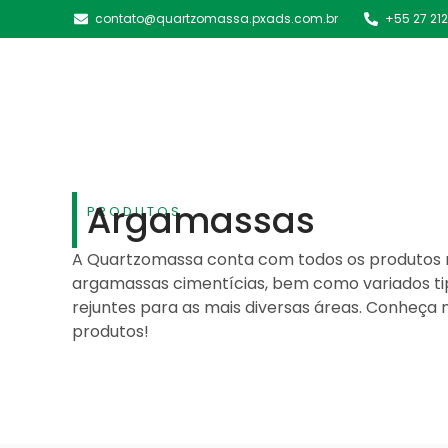
contato@quartzomassa.pxads.com.br
+55 27 21
Argamassas
PRODUTOS
A Quartzomassa conta com todos os produtos n
argamassas cimentícias, bem como variados ti
rejuntes para as mais diversas áreas. Conheça 
produtos!